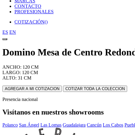
MARCAS
CONTACTO
PROFESIONALES
COTIZACIÓN(
)
ES
EN
Domino Mesa de Centro Redon
ANCHO: 120 CM
LARGO: 120 CM
ALTO: 31 CM
AGREGAR A MI COTIZACION
COTIZAR TODA LA COLECCION
Presencia nacional
Visítanos en nuestros showrooms
Polanco
San Ángel
Las Lomas
Guadalajara
Cancún
Los Cabos
Pueb