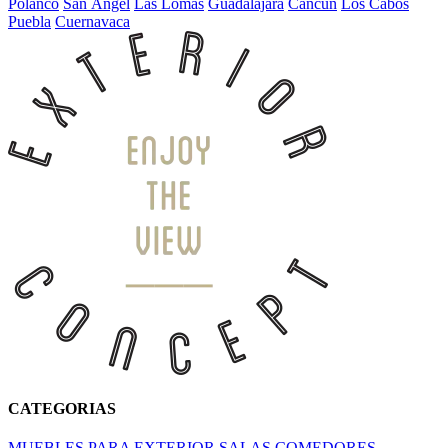
Polanco
San Ángel
Las Lomas
Guadalajara
Cancún
Los Cabos
Puebla
Cuernavaca
CATEGORIAS
MUEBLES PARA EXTERIOR
SALAS
COMEDORES