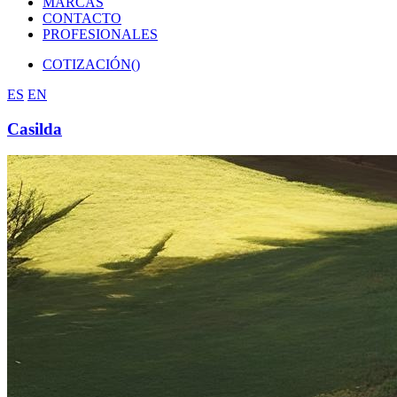
MARCAS
CONTACTO
PROFESIONALES
COTIZACIÓN(
)
ES
EN
Casilda