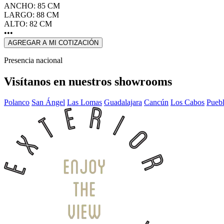
ANCHO: 85 CM
LARGO: 88 CM
ALTO: 82 CM
•••
AGREGAR A MI COTIZACIÓN
Presencia nacional
Visítanos en nuestros showrooms
Polanco
San Ángel
Las Lomas
Guadalajara
Cancún
Los Cabos
Pueb