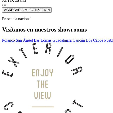
ALTO: 26 CM
•••
AGREGAR A MI COTIZACIÓN
Presencia nacional
Visítanos en nuestros showrooms
Polanco
San Ángel
Las Lomas
Guadalajara
Cancún
Los Cabos
Pueb