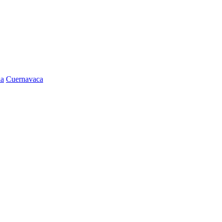
la
Cuernavaca