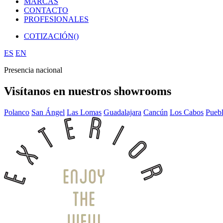
MARCAS
CONTACTO
PROFESIONALES
COTIZACIÓN(
)
ES
EN
Presencia nacional
Visítanos en nuestros showrooms
Polanco
San Ángel
Las Lomas
Guadalajara
Cancún
Los Cabos
Pueb