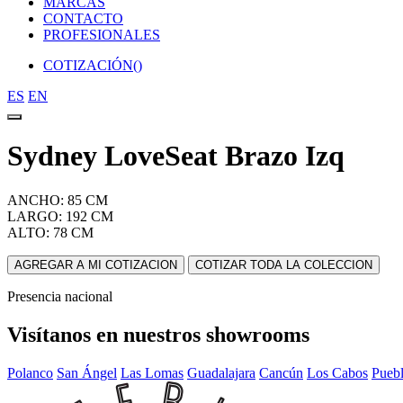
MARCAS
CONTACTO
PROFESIONALES
COTIZACIÓN(
)
ES
EN
Sydney LoveSeat Brazo Izq
ANCHO: 85 CM
LARGO: 192 CM
ALTO: 78 CM
AGREGAR A MI COTIZACION
COTIZAR TODA LA COLECCION
Presencia nacional
Visítanos en nuestros showrooms
Polanco
San Ángel
Las Lomas
Guadalajara
Cancún
Los Cabos
Pueb