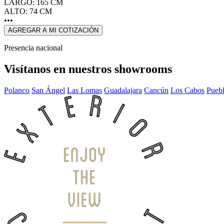
LARGO: 165 CM
ALTO: 74 CM
•••
AGREGAR A MI COTIZACIÓN
Presencia nacional
Visítanos en nuestros showrooms
Polanco
San Ángel
Las Lomas
Guadalajara
Cancún
Los Cabos
Pueb