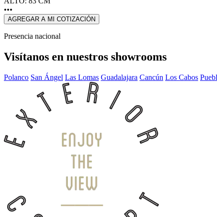
ALTO: 83 CM
•••
AGREGAR A MI COTIZACIÓN
Presencia nacional
Visítanos en nuestros showrooms
Polanco
San Ángel
Las Lomas
Guadalajara
Cancún
Los Cabos
Pueb