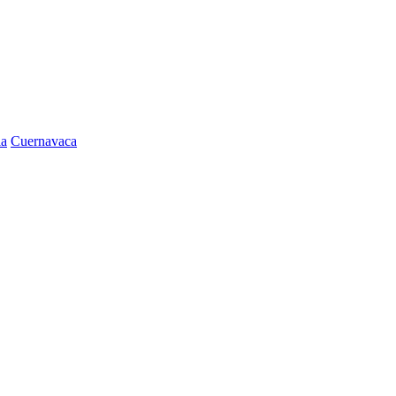
la
Cuernavaca