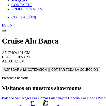
MARCAS
CONTACTO
PROFESIONALES
COTIZACIÓN(
)
ES
EN
Cruise Alu Banca
ANCHO: 101 CM
LARGO: 165 CM
ALTO: 42 CM
AGREGAR A MI COTIZACION
COTIZAR TODA LA COLECCION
Presencia nacional
Visítanos en nuestros showrooms
Polanco
San Ángel
Las Lomas
Guadalajara
Cancún
Los Cabos
Pueb