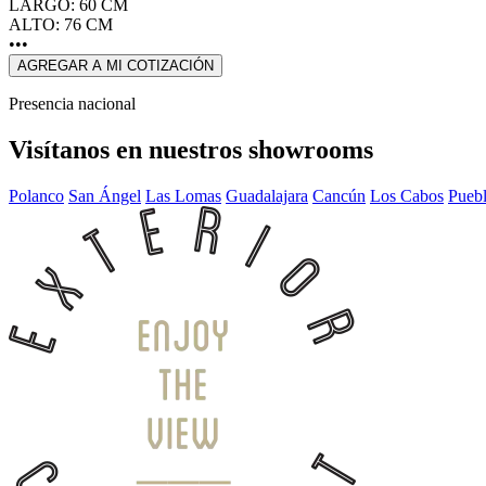
LARGO: 60 CM
ALTO: 76 CM
•••
AGREGAR A MI COTIZACIÓN
Presencia nacional
Visítanos en nuestros showrooms
Polanco
San Ángel
Las Lomas
Guadalajara
Cancún
Los Cabos
Pueb