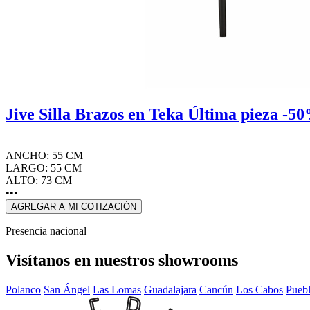
Jive Silla Brazos en Teka Última pieza -5
ANCHO: 55 CM
LARGO: 55 CM
ALTO: 73 CM
•••
AGREGAR A MI COTIZACIÓN
Presencia nacional
Visítanos en nuestros showrooms
Polanco
San Ángel
Las Lomas
Guadalajara
Cancún
Los Cabos
Pueb