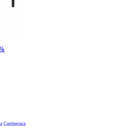
0%
la
Cuernavaca