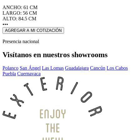
ANCHO: 61 CM
LARGO: 56 CM
ALTO: 84.5 CM
•••
AGREGAR A MI COTIZACIÓN
Presencia nacional
Visítanos en nuestros showrooms
Polanco
San Ángel
Las Lomas
Guadalajara
Cancún
Los Cabos
Puebla
Cuernavaca