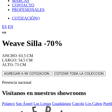
MARCAS
CONTACTO
PROFESIONALES
COTIZACIÓN(
)
ES
EN
Weave Silla -70%
ANCHO: 63.5 CM
LARGO: 54.5 CM
ALTO: 73 CM
AGREGAR A MI COTIZACION
COTIZAR TODA LA COLECCION
Presencia nacional
Visítanos en nuestros showrooms
Polanco
San Ángel
Las Lomas
Guadalajara
Cancún
Los Cabos
Pueb