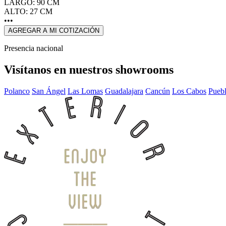
LARGO: 90 CM
ALTO: 27 CM
•••
AGREGAR A MI COTIZACIÓN
Presencia nacional
Visítanos en nuestros showrooms
Polanco
San Ángel
Las Lomas
Guadalajara
Cancún
Los Cabos
Pueb