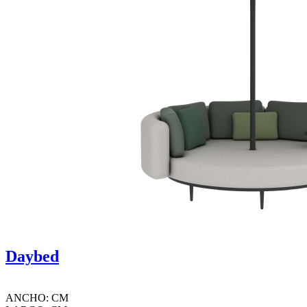
Daybed
ANCHO: CM