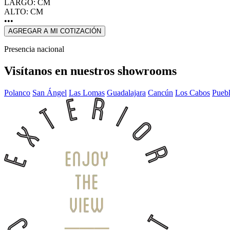
LARGO: CM
ALTO: CM
•••
AGREGAR A MI COTIZACIÓN
Presencia nacional
Visítanos en nuestros showrooms
Polanco
San Ángel
Las Lomas
Guadalajara
Cancún
Los Cabos
Pueb