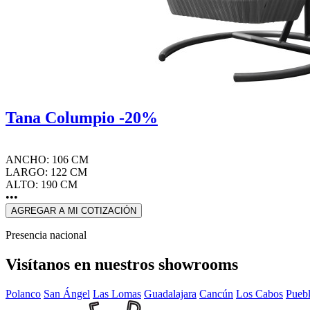
Tana Columpio -20%
ANCHO: 106 CM
LARGO: 122 CM
ALTO: 190 CM
•••
AGREGAR A MI COTIZACIÓN
Presencia nacional
Visítanos en nuestros showrooms
Polanco
San Ángel
Las Lomas
Guadalajara
Cancún
Los Cabos
Pueb