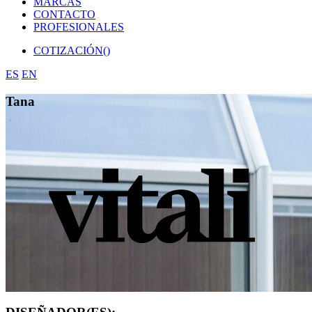
MARCAS
CONTACTO
PROFESIONALES
COTIZACIÓN(
)
ES
EN
Tana