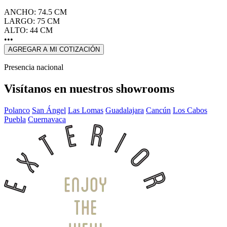
ANCHO: 74.5 CM
LARGO: 75 CM
ALTO: 44 CM
•••
AGREGAR A MI COTIZACIÓN
Presencia nacional
Visítanos en nuestros showrooms
Polanco
San Ángel
Las Lomas
Guadalajara
Cancún
Los Cabos
Puebla
Cuernavaca