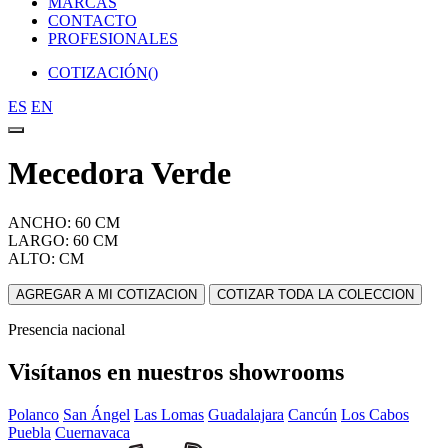
MARCAS
CONTACTO
PROFESIONALES
COTIZACIÓN(
)
ES
EN
Mecedora Verde
ANCHO: 60 CM
LARGO: 60 CM
ALTO: CM
AGREGAR A MI COTIZACION
COTIZAR TODA LA COLECCION
Presencia nacional
Visítanos en nuestros showrooms
Polanco
San Ángel
Las Lomas
Guadalajara
Cancún
Los Cabos
Puebla
Cuernavaca