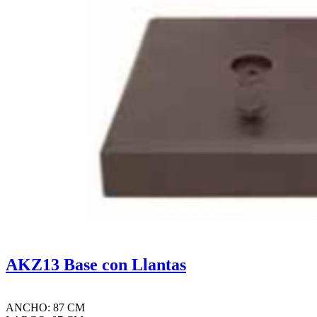
AKZ13 Base con Llantas
ANCHO: 87 CM