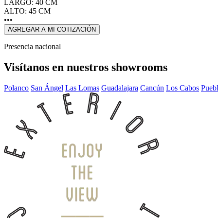
LARGO: 40 CM
ALTO: 45 CM
•••
AGREGAR A MI COTIZACIÓN
Presencia nacional
Visítanos en nuestros showrooms
Polanco
San Ángel
Las Lomas
Guadalajara
Cancún
Los Cabos
Pueb