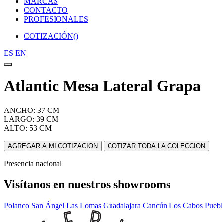
MARCAS
CONTACTO
PROFESIONALES
COTIZACIÓN(
)
ES
EN
Atlantic Mesa Lateral Grapa
ANCHO: 37 CM
LARGO: 39 CM
ALTO: 53 CM
AGREGAR A MI COTIZACION
COTIZAR TODA LA COLECCION
Presencia nacional
Visítanos en nuestros showrooms
Polanco
San Ángel
Las Lomas
Guadalajara
Cancún
Los Cabos
Pueb