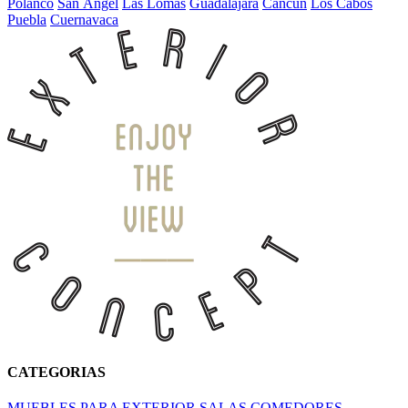
Polanco
San Ángel
Las Lomas
Guadalajara
Cancún
Los Cabos
Puebla
Cuernavaca
CATEGORIAS
MUEBLES PARA EXTERIOR
SALAS
COMEDORES