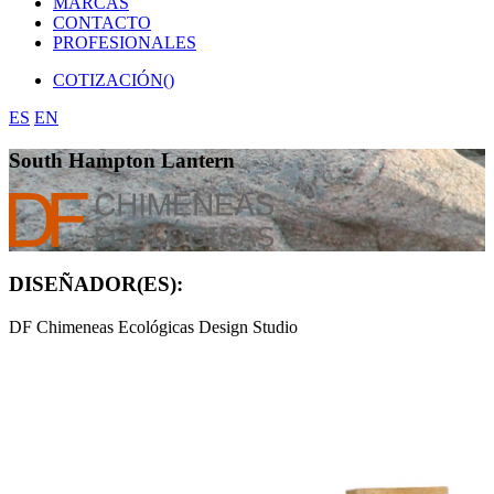
MARCAS
CONTACTO
PROFESIONALES
COTIZACIÓN(
)
ES
EN
South Hampton Lantern
DISEÑADOR(ES):
DF Chimeneas Ecológicas Design Studio